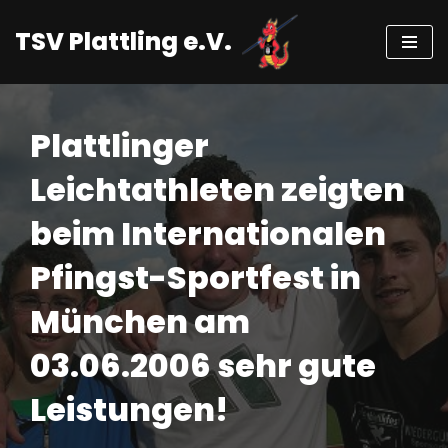
TSV Plattling e.V.
Zum
Inhalt
springen
Plattlinger
Leichtathleten zeigten
beim Internationalen
Pfingst-Sportfest in
München am
03.06.2006 sehr gute
Leistungen!