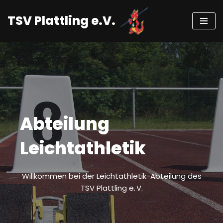
TSV Plattling e.V.
Zum
Inhalt
springen
Abteilung
Leichtathletik
Willkommen bei der Leichtathletik-Abteilung des
TSV Plattling e. V.