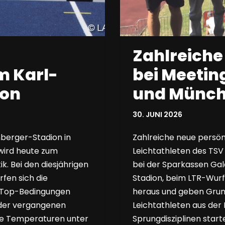
Zahlreiche
m Karl-
bei Meetin
ion
und Münc
30. JUNI 2026
inberger-Stadion in
Zahlreiche neue persön
 wird heute zum
Leichtathleten des TSV
k. Bei den diesjährigen
bei der Sparkassen Gal
fen sich die
Stadion, beim LTR-Wurf
e Top-Bedingungen
heraus und geben Grund
 der vergangenen
Leichtathleten aus der 
e Temperaturen unter
Sprungdisziplinen star