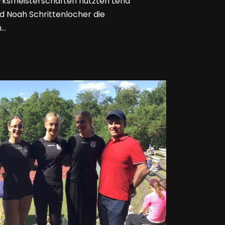
rksmeisterschaften nutzten Lena
d Noah Schrittenlocher die
n…