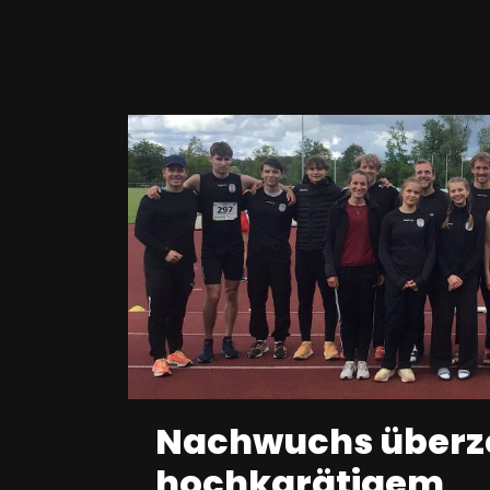
Nachwuchs überze
hochkarätigem