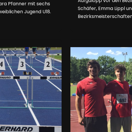
Aufgalopp vor den Bezi
Sara Pfanner mit sechs
Schäfer, Emma Lippl un
r weiblichen Jugend U18.
Bezirksmeisterschafte