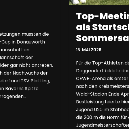
Top-Meeti
als Startsc
etzungen mussten die
Sommersa
n-Cup in Donauwörth
Mannschaft an
15. MAI 2026
 Mannschaft der
Für die Top-Athleten de
der gar nicht antreten.
Deggendorf bildete das
och der Nachwuchs der
CEWE-Arena als erster
orf und TSV Plattling,
nach den Kreismeister
in Bayerns Spitze
Wald-Stadion Ende Apri
orragenden…
Bestleistung feierte hi
Jugend U20 im Stabhoc
die 200 m die Norm für
Jugendmeisterschaften