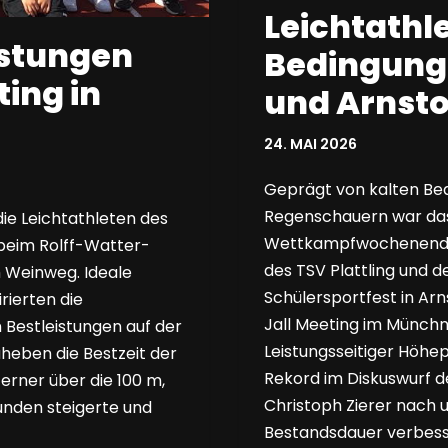
Leichtathl
istungen
Bedingung
ing in
und Arnsto
24. MAI 2026
Geprägt von kalten Bed
Regenschauern war das
die Leichtathleten des
Wettkampfwochenende, 
 beim Rolff-Watter-
des TSV Plattling und 
 Weinweg. Ideale
Schülersportfest in Arn
rierten die
Jall Meeting im Münch
 Bestleistungen auf der
Leistungsseitiger Höhe
heben die Bestzeit der
Rekord im Diskuswurf 
erner über die 100 m,
Christoph Zierer nach 
unden steigerte und
Bestandsdauer verbes