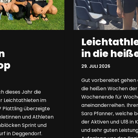
Leichtathl
n
in die hei
op
29. JULI 2026
Gut vorbereitet gehen d
die heißen Wochen der
h dieses Jahr die
Wochenende für Woch
r Leichtathleten im
aneinanderreihen. Ihre
 Plattling überzeigte
Sara Pfanner, welche 
hletinnen und Athleten
der Aktiven und U18 in
inblöcken Sprint und
und sehr guten Leistun
urf in Deggendorf.