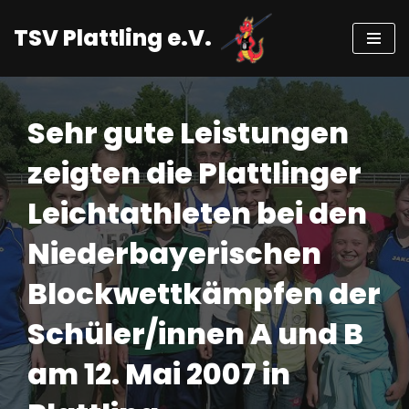
TSV Plattling e.V.
Zum
Inhalt
springen
Sehr gute Leistungen
zeigten die Plattlinger
Leichtathleten bei den
Niederbayerischen
Blockwettkämpfen der
Schüler/innen A und B
am 12. Mai 2007 in