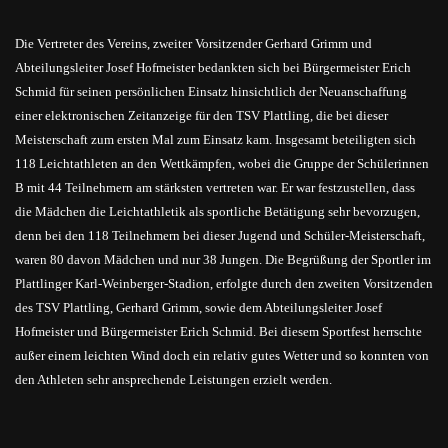
Die Vertreter des Vereins, zweiter Vorsitzender Gerhard Grimm und
Abteilungsleiter Josef Hofmeister bedankten sich bei Bürgermeister Erich
Schmid für seinen persönlichen Einsatz hinsichtlich der Neuanschaffung
einer elektronischen Zeitanzeige für den TSV Plattling, die bei dieser
Meisterschaft zum ersten Mal zum Einsatz kam. Insgesamt beteiligten sich
118 Leichtathleten an den Wettkämpfen, wobei die Gruppe der Schülerinnen
B mit 44 Teilnehmern am stärksten vertreten war. Er war festzustellen, dass
die Mädchen die Leichtathletik als sportliche Betätigung sehr bevorzugen,
denn bei den 118 Teilnehmern bei dieser Jugend und Schüler-Meisterschaft,
waren 80 davon Mädchen und nur 38 Jungen. Die Begrüßung der Sportler im
Plattlinger Karl-Weinberger-Stadion, erfolgte durch den zweiten Vorsitzenden
des TSV Plattling, Gerhard Grimm, sowie dem Abteilungsleiter Josef
Hofmeister und Bürgermeister Erich Schmid. Bei diesem Sportfest herrschte
außer einem leichten Wind doch ein relativ gutes Wetter und so konnten von
den Athleten sehr ansprechende Leistungen erzielt werden.