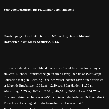
Sehr gute Leistungen für Plattlinger Leichtathleten!
Von den jungen Leichtathleten des TSV Plattling startete
Michael
Hofmeister
in der Klasse
Schüler A, M15.
Hier waren die drei besten Mehrkämpfer der Altersklasse aus Niederbayern
am Start. Michael Hofmeister zeigte in allen Disziplinen (Blockwettkampf
Lauf) eine sehr gute Leistung. In seinen verschiedenen Disziplinen erreichte
er folgende Ergebnisse: 100 Lauf 12,40 sec. 80m Hürden 11,76 m,
Weitsprung 5,75 m, Ballwurf 200 gr. 49,58 m, 2000 m Lauf 6,31,77 min.
für diese Leistungen bekam er
2655
Punkte und das bedeutet für ihnen den
2.
Platz
. Diese Leistung erfüllt die Norm für die Deutsche BWK-
Meisterschaften im August
im
westfälischen Lage. Dazu hatte er bereits vor