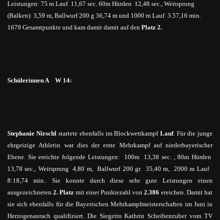
Leistungen: 75 m Lauf 11,67 sec. 60m Hürden 12,48 sec., Weitsprung
(Balken) 3,59 m, Ballwurf 200 g 36,74 m und 1000 m Lauf 3.57,16 min.
1679 Gesamtpunkte und kam damit damit auf den
Platz 2.
Schülerinnen A W 14:
Stephanie
Nirschl
startete ebenfalls im Blockwettkampf
Lauf
. Für die junge
ehrgeizige Athletin war dies der erste Mehrkampf auf niederbayerischer
Ebene. Sie ereichte folgende Leistungen: 100m 13,38 sec
. ,
80m Hürden
13,78 sec., Weitsprung 4,80 m, Ballwurf 200 gr. 35,40 m, 2000 m Lauf
8:18,74 min.. Sie konnte durch diese sehr
gute
Leistungen einen
ausgezeichneten
2. Platz
mit einer Punktezahl von
2.386
ereichen. Damit hat
sie sich ebenfalls für die Bayerischen Mehrkampfmeisterschaften im Juni in
Herzogenaurach qualifiziert. Die Siegerin Kathrin Scheibenzuber vom TV