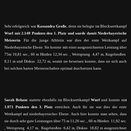
Sehr erfolgreich war
Kassandra Große
, denn sie belegte im Blockwettkampf
Wurf mit 2.149 Punkten den 1. Platz und wurde damit Niederbayerische
Meisterin
. Für die junge Athletin war dies der erste Wettkampf auf
Niederbayerische Ebene. Sie konnte mit einer ausgezeichneten Leistung über
75m 10,81 sec., 60 m Hürden 12,34 sec
. ,
Weitsprung 4,47 m, Kugelstoßen
8,11 m und Diskus 22,72 m, womit sie beweisen konnte, dass sie sich auch
bei solchen harten Meisterschaften optimal durchsetzen kann.
Sarah Beham
startete ebenfalls im Blockwettkampf
Wurf
und konnte mi
t
1.971 Punkten
den
3. Platz
erreichen. Auch für sie war dies der erste
Wettkampf auf niederbayersicher Ebene. Auch hier konnte man sehen, dass
sie durch sehr gute Leistungen über 75 m 11,26 sec
. ,
60 m Hürden 11,92 sec.
, Weitsprung 4,17 m, Kugelstoßen 6,42 m, Diskus 18,82 m ausgezeichnet