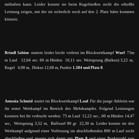
mithalten kann. Leider konnte sie beim Kugelstoßen nicht die erhoffte
Leistung zeigen, mit der sie sicherlich noch auf den 2. Platz hätte kommen
können.
Brindl Sabine
startete leider leicht verletzt im Blockwettkampf
Wurf
. 75m
m Lauf 12,64 sec. 60 m Hürden 16,11 sec. Weitsprung (Balken) 3,22 m,
Kugel 4,98 m, Diskus 12,68 m, Punkte
1.384 und Platz 8
.
Antonia Schmid
startet im Blockwettkampf
Lauf
. Für die junge Athletin war
ihr erster Wettkampf im Bereich des Mehrkampfes. Folgend Leistungen
konnten bei ihr verbucht werden: 75 m Lauf 12,22 sec., 60 m Hürden 14,47
sec, Weitsprung 3,52 m, Ballwurf 80
gr
22,30 m. Leider konnte sie den
Wettkampf aufgrund einer Verletzung im abschließenden 800 m Lauf nicht
abschließen und musste sich damit mit
Platz 8
und einer Punktezahl von