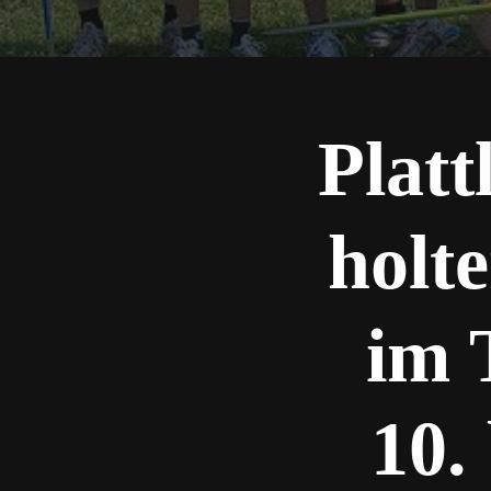
Platt
holte
im 
10.