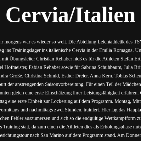
Cervia/Italien
morgens war es wieder so weit. Die Abteilung Leichtathletik des TSV
g ins Trainingslager ins italienische Cervia in der Emilia Romagna. Un
 mit Übungsleiter Christian Rehaber hieß es für die Athleten Stefan E
l Hofmeister, Fabian Rehaber sowie für Sabrina Schuhbaum, Julia Bri
andra Große, Christina Schmid, Esther Dreier, Anna Kern, Tobias Sc
urt der anstrengenden Saisonvorbereitung. Für einen Teil der Mädchen 
nnten gleich eine erste Einschätzung ihrer Leistungsfähigkeit erfahren
tag eine erste Einheit zur Lockerung auf dem Programm. Montag, Mit
 vormittags und nachmittags zwei Stunden, trainiert. Hier lag das Haup
nischen Fehler auszumerzen und sich so die endgültige Wettkampfform z
s Training statt, da zum einen die Athleten dies als Erholungsphase nu
Besichtungstour nach San Marino auf dem Programm stand. Am Donners