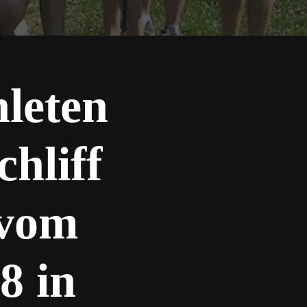
hleten
chliff
 vom
8 in