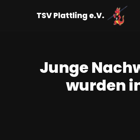
TSV Plattling e.V.
Zum
Inhalt
springen
Junge Nachw
wurden i