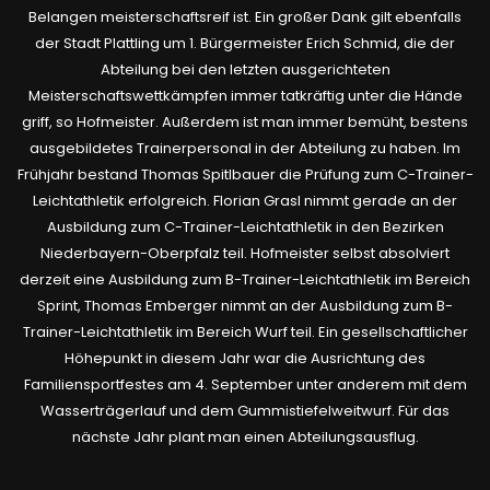
Belangen meisterschaftsreif ist. Ein großer Dank gilt ebenfalls
der Stadt Plattling um 1. Bürgermeister Erich Schmid, die der
Abteilung bei den letzten ausgerichteten
Meisterschaftswettkämpfen immer tatkräftig unter die Hände
griff, so Hofmeister. Außerdem ist man immer bemüht, bestens
ausgebildetes Trainerpersonal in der Abteilung zu haben. Im
Frühjahr bestand Thomas Spitlbauer die Prüfung zum C-Trainer-
Leichtathletik erfolgreich. Florian Grasl nimmt gerade an der
Ausbildung zum C-Trainer-Leichtathletik in den Bezirken
Niederbayern-Oberpfalz teil. Hofmeister selbst absolviert
derzeit eine Ausbildung zum B-Trainer-Leichtathletik im Bereich
Sprint, Thomas Emberger nimmt an der Ausbildung zum B-
Trainer-Leichtathletik im Bereich Wurf teil. Ein gesellschaftlicher
Höhepunkt in diesem Jahr war die Ausrichtung des
Familiensportfestes am 4. September unter anderem mit dem
Wasserträgerlauf und dem Gummistiefelweitwurf. Für das
nächste Jahr plant man einen Abteilungsausflug.