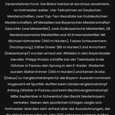
Vereinsfahnen hoch. Die Bilanz hierbei ist durchaus ansehnlich,
so Hofmeister weiter: Vier Teilnahmen an Deutschen
Meisterschaften, zwei Top-Ten-Resultate bei Süddeutschen
Meisterschaften, elf Medaillen bei Bayerischen Meisterschaften
(darunter zwei Meistertitel), zwei Südbayerische Meistertitel, 29
Niederbayerische Meistertitel und 40 Kreismeistertitel. Mit
Michael Hofmeister (400 m Hürden), Tobias Scheunemann
(Hochsprung), Esther Dreier (80 m Hürden) und Anna Kern
(Siebenkampf) wurden erneut vier Athleten in den Bayernkader
berufen. Philipp Rostan schaffte bei der Talentiade Ende
Oktober in Passau den Sprung in den E-Kader. Weiterhin
wurden Stefan Krinner (400 m Hürden) und Kenan Große
(Diskus) zu Vergleichskämpfe für die Bayern-Auswahl nominiert.
Insgesamt elf Sportler durften beim Ländervergleichskampf
Anfang Oktober in Passau und beim Bezirksvergleichskampf
Mitte September in Schweinfurt den Bezirk Niederbayern
vertreten. Neben den sportlichen Erfolgen zeigte sich
Hofmeister überdies sehr erfreut über die Auszeichnungen, die
die Abteilungssportler im Jahr 2010 entgegen nehmen durften.