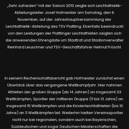
„
Sehr zufrieden“ mit der Saison 2010 zeigte sich Leichtathletik-
Abteilungsleiter Josef Hofmeister am Samstag, den 6.
November, auf der Jahreshauptversammlung der
Leichtathletik-Abteilung des TSV Plattling. Ebenfalls beeindruckt
von den Leistungen der Plattlinger Leichtathleten zeigten sich
die anwesenden Ehrengäste um Stadtrat und Stadionverwalter
Reinhard Leuschner und TSV-Geschäftsführer Helmut Fröschl.
In seinem Rechenschaftsbericht gab Hofmeister zunächst einen
Überblick über das vergangene Wettkampfjahr. Hier nahmen
Athleten der großen Gruppe (ab 14 Jahren) an insgesamt 33
Wettkämpfen, Sportler der mittleren Gruppe (11 bis 13 Jahre) an
insgesamt 15 Wettkämpfen und die Kinderleichtathleten (bis 10
Jahre) an 11 Wettkämpfen teil. Weiterhin hielten Vereinssportler
nicht nur bei regionalen, sondern auch bei Bayerischen,
Süddeutschen und sogar Deutschen Meisterschaften die