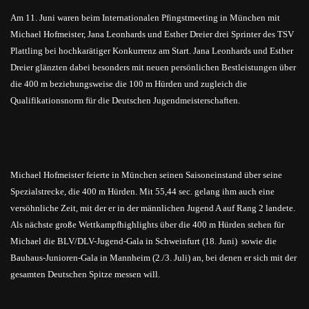
Am 11. Juni waren beim Internationalen Pfingstmeeting in München mit
Michael Hofmeister, Jana Leonhards und Esther Dreier drei Sprinter des TSV
Plattling bei hochkarätiger Konkurrenz am Start. Jana Leonhards und Esther
Dreier glänzten dabei besonders mit neuen persönlichen Bestleistungen über
die 400 m beziehungsweise die 100 m Hürden und zugleich die
Qualifikationsnorm für die Deutschen Jugendmeisterschaften.
Michael Hofmeister feierte in München seinen Saisoneinstand über seine
Spezialstrecke, die 400 m Hürden. Mit 55,44 sec. gelang ihm auch eine
versöhnliche Zeit, mit der er in der männlichen Jugend A auf Rang 2 landete.
Als nächste große Wettkampfhighlights über die 400 m Hürden stehen für
Michael die BLV/DLV-Jugend-Gala in Schweinfurt (18. Juni) sowie die
Bauhaus-Junioren-Gala in Mannheim (2./3. Juli) an, bei denen er sich mit der
gesamten Deutschen Spitze messen will.