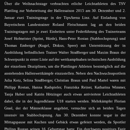
Über die Weihnachtstage verbrachten etliche Leichtathleten des TSV
Plattling zur Vorbereitung der Hallensaison 2015 am 30. Dezember und 2.
Januar zwei Trainingstage in der TipsArena Linz. Auf Einladung von
Bayerischem Landestrainer Roland Fleischmann lag an den beiden
Trainingstagen mit je zwei Einheiten unter Federführung des Trainerteams
Josef Hofmeister (Sprint, Hürde), Hans-Peter Rostan (Stabhochsprung) und
Thomas Emberger (Kugel, Diskus, Speer) mit Unterstützung der in
Ausbildung befindlichen Trainer Walter Straßberger und Maxim Braun der
Schwerpunkt in erster Linie auf der wettkampfnahen technischen Ausbildung
der einzelnen Disziplinen, um die Plattlinger Athleten bestmöglich auf die
anstehenden Hallenwettkämpfe einzustellen. Neben den Nachwuchssportlern
Julia Kotz, Selina Straßberger, Christian Braun und Paul Martel waren mit
Philipp Rostan, Hanna Radspieler, Franziska Reiner, Katharina Wimmer,
Tanja Huber und Katrin Hötzinger auch etwas arriviertere Leichtathleten
dabei, die in der Jugendklasse U18 starten werden. Mehrkämpfer Florian
Grasl, der der Männerklasse angehört, versuchte sich an beiden Tagen
intensiv im Stabhochsprung. Am 30. Dezember konnte sogar in der
Mittagspause mit Kuchen und Gebäck etwas gefeiert werden, da Sportler
Philipp Rostan seinen 16. Geburtstag hatte. Ein durchwegs positives Fazit