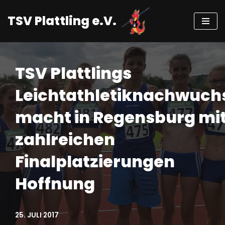
TSV Plattling e.V.
Zum
Inhalt
springen
TSV Plattlings
Leichtathletiknachwuch
macht in Regensburg mi
zahlreichen
Finalplatzierungen
Hoffnung
25. JULI 2017