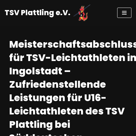
TSV Plattling e.V.
Zum
Inhalt
springen
Meisterschaftsabschlus
für TSV-Leichtathleten i
Ingolstadt –
Zufriedenstellende
Leistungen für U16-
Leichtathleten des TSV
Plattling bei