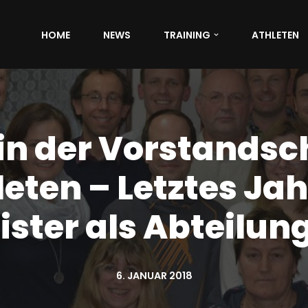
HOME
NEWS
TRAINING
ATHLETEN
n der Vorstandsc
eten – Letztes Jah
ster als Abteilung
6. JANUAR 2018