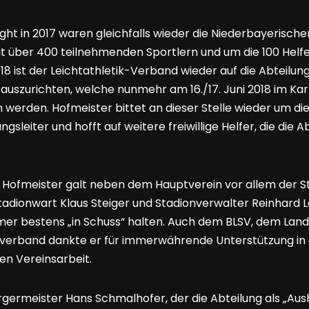
light in 2017 waren gleichfalls wieder die Niederbayerisc
mit über 400 teilnehmenden Sportlern und um die 100 Helf
018 ist der Leichtathletik-Verband wieder auf die Abtei
 auszurichten, welche nunmehr am 16./17. Juni 2018 im K
 werden. Hofmeister bittet an dieser Stelle wieder um di
ngsleiter und hofft auf weitere freiwillige Helfer, die die A
 Hofmeister galt neben dem Hauptverein vor allem der Sta
adionwart Klaus Steiger und Stadionverwalter Reinhard 
mer bestens „in Schuss“ halten. Auch dem BLSV, dem Lan
verband dankte er für immerwährende Unterstützung in
n Vereinsarbeit.
rgermeister Hans Schmalhofer, der die Abteilung als „Aus