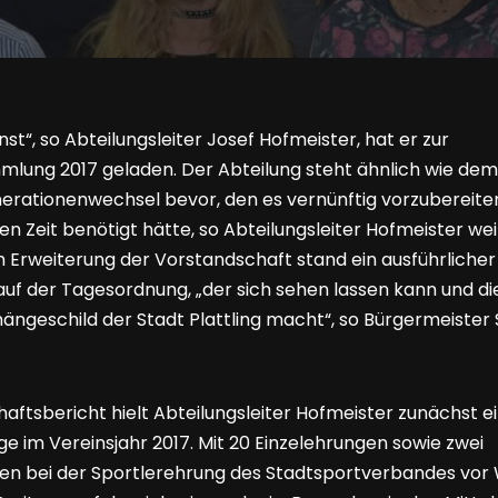
nst“, so Abteilungsleiter Josef Hofmeister, hat er zur
ung 2017 geladen. Der Abteilung steht ähnlich wie dem 
erationenwechsel bevor, den es vernünftig vorzubereiten
n Zeit benötigt hätte, so Abteilungsleiter Hofmeister we
 Erweiterung der Vorstandschaft stand ein ausführlicher
auf der Tagesordnung, „der sich sehen lassen kann und di
ängeschild der Stadt Plattling macht“, so Bürgermeister
aftsbericht hielt Abteilungsleiter Hofmeister zunächst e
lge im Vereinsjahr 2017. Mit 20 Einzelehrungen sowie zwei
n bei der Sportlerehrung des Stadtsportverbandes vor