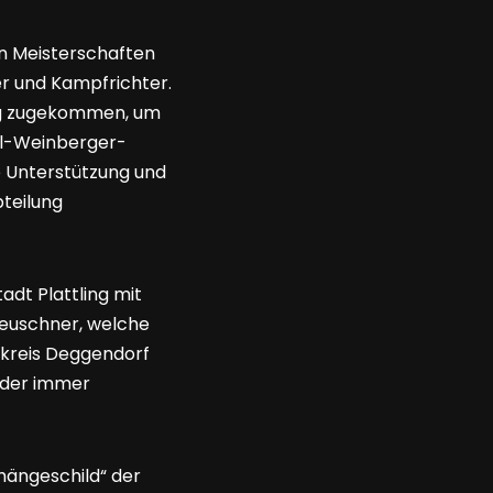
hen Meisterschaften
er und Kampfrichter.
lung zugekommen, um
arl-Weinberger-
e Unterstützung und
bteilung
dt Plattling mit
Leuschner, welche
dkreis Deggendorf
 der immer
hängeschild“ der