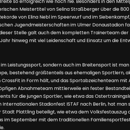
Breite so erfolgreich wie noch nie. Besonders in den Mittel
rischen Meistertitel von Selina Straßberger über die 800
ekorde von Elina Nebl im Speerwurf und im Siebenkampf,
schen Jugendmeisterschaften im Ulmer Donaustadion fa
 dieser Stelle galt auch dem kompletten Trainerteam der
Jahr hinweg mit viel Leidenschaft und Einsatz um die Ent
im Leistungssport, sondern auch im Breitensport ist man g
ppe, bestehend größtenteils aus ehemaligen Sportlern, akt
h CrossFit in Form hält, und das Sportabzeichenteam mit
öpfigen Abnahmeteam mittlerweile ein fester Bestandteil
ts für die jungen Sportler, wie etwa das Ostertrainingsla
m Internationalen Stadionfest ISTAF nach Berlin, hat man 
 Stadt Plattling beteiligt, wie etwa dem Volksfestauszug
 im September mit dem traditionellen Familiensportfes
e.