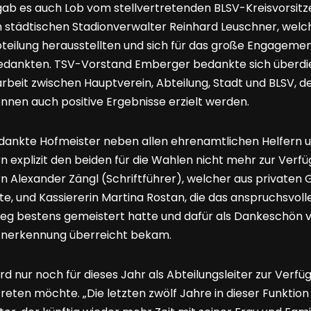
gab es auch Lob vom stellvertretenden BLSV-Kreisvorsit
städtischen Stadionverwalter Reinhard Leuschner, welch
teilung herausstellten und sich für das große Engageme
dankten. TSV-Vorstand Emberger bedankte sich überdie
beit zwischen Hauptverein, Abteilung, Stadt und BLSV, d
nnen auch positive Ergebnisse erzielt werden.
dankte Hofmeister neben allen ehrenamtlichen Helfern 
n explizit den beiden für die Wahlen nicht mehr zur Ver
n Alexander Zängl (Schriftführer), welcher aus privaten 
e, und Kassiererin Martina Rostan, die das anspruchsvoll
weg bestens gemeistert hatte und dafür als Dankeschön 
 Anerkennung überreicht bekam.
rd nur noch für dieses Jahr als Abteilungsleiter zur Verfü
reten möchte. „Die letzten zwölf Jahre in dieser Funktio