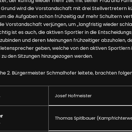
ster, der künftig wieder mehr Zeit mit seiner Frau und Fam
rund wird die Vorstandschaft mit drei Stellvertretern kü
um die Aufgaben schon frühzeitig auf mehr Schultern vert
die Vorstandschaft verjüngen, um „langfristig wieder schl
ichtig ist es auch, die aktiven Sportler in die Entscheidun
nzubinden und deren Meinungen frühzeitiger abzuholen, d
hletensprecher geben, welche von den aktiven Sportler
 zu den Sitzungen hinzugezogen werden.
he 2. Bürgermeister Schmalhofer leitete, brachten folge
Josef Hofmeister
r
er
Thomas Spitlbauer (Kampfrichterw
r