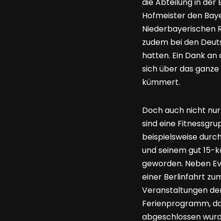
die Abteilung in der 
Hofmeister den Baye
Niederbayerischen R
zudem bei den Deut
hatten. Ein Dank an
sich über das ganze 
kümmert.
Doch auch nicht nur 
sind eine Fitnessgru
beispielsweise durc
und seinem gut 15-k
geworden. Neben Even
einer Berlinfahrt zu
Veranstaltungen der
Ferienprogramm, das
abgeschlossen wurd