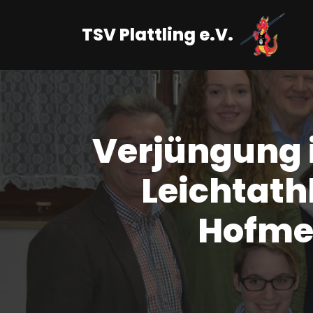
TSV Plattling e.V.
Zum
Inhalt
springen
Verjüngung i
Leichtathl
Hofmei