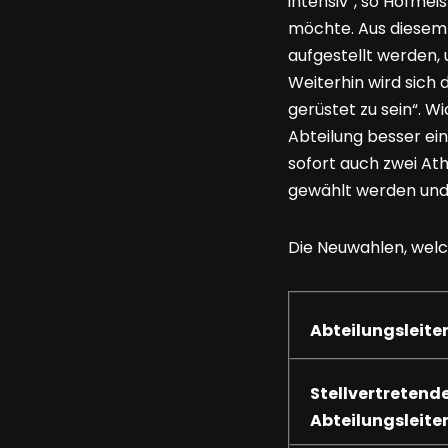
intensiv“, so Hofmei
möchte. Aus diesem G
aufgestellt werden, 
Weiterhin wird sich 
gerüstet zu sein“. W
Abteilung besser ei
sofort auch zwei At
gewählt werden und
Die Neuwahlen, welc
Abteilungsleite
Stellvertretend
Abteilungsleite