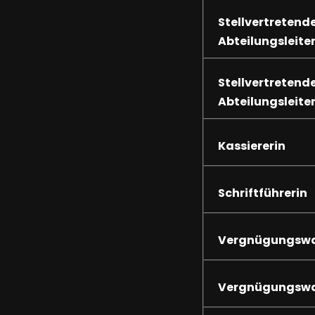
Stellvertretend
Abteilungsleite
Stellvertretend
Abteilungsleite
Kassiererin
Schriftführerin
Vergnügungswa
Vergnügungswa