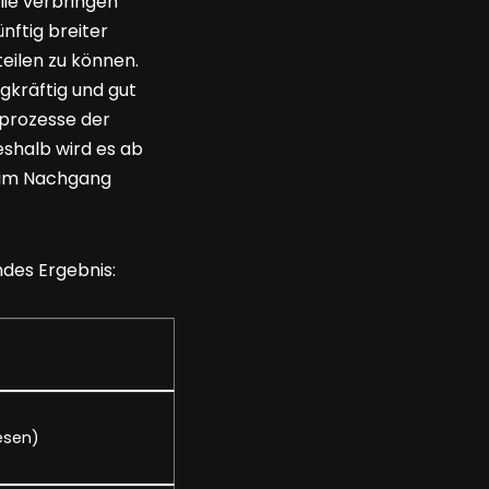
ilie verbringen
nftig breiter
eilen zu können.
agkräftig und gut
gsprozesse der
eshalb wird es ab
n im Nachgang
ndes Ergebnis:
esen)