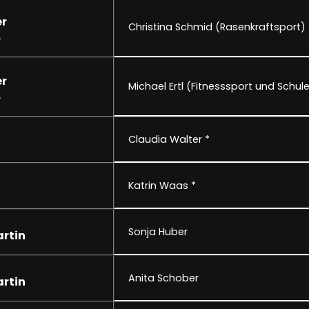
er
Christina Schmid (Rasenkraftsport) 
r
er
Michael Ertl (Fitnesssport und Schule
r
Claudia Walter *
Katrin Waas *
Sonja Huber
rtin
Anita Schober
rtin