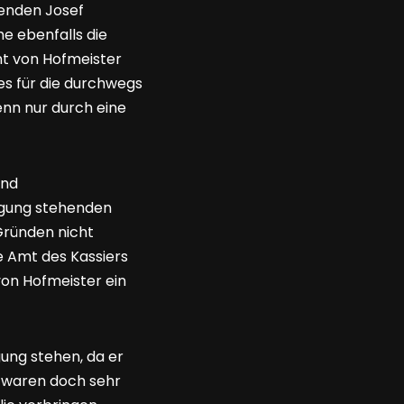
zenden Josef
e ebenfalls die
nt von Hofmeister
s für die durchwegs
enn nur durch eine
und
fügung stehenden
Gründen nicht
e Amt des Kassiers
von Hofmeister ein
gung stehen, da er
n waren doch sehr