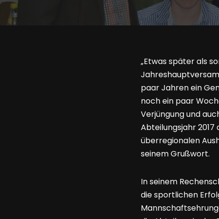
„Etwas später als so
Jahreshauptversamml
paar Jahren ein Gen
noch ein paar Woche
Verjüngung und auch
Abteilungsjahr 2017 
überregionalen Aush
seinem Grußwort.
In seinem Rechensch
die sportlichen Erfo
Mannschaftsehrunge