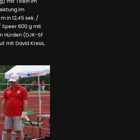
) mit Titeln im
eistung im
 in 12,45 sek. /
/ Speer 600 g mit
0 m Hürden (DJK-SF
ut mit David Kress,