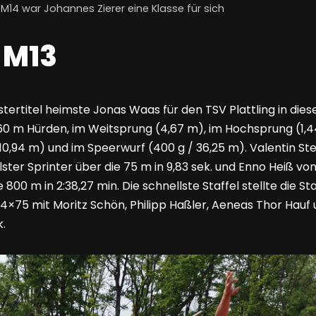
M14 war Johannes Zierer eine Klasse für sich
 M13
tertitel heimste Jonas Waas für den TSV Plattling in diese
 60 m Hürden, im Weitsprung (4,67 m), im Hochsprung (1,
10,94 m) und im Speerwurf (400 g / 36,25 m). Valentin St
ter Sprinter über die 75 m in 9,83 sek. und Enno Heiß vo
800 m in 2:38,27 min. Die schnellste Staffel stellte die 
 4×75 mit Moritz Schön, Philipp Haßler, Aeneas Thor Hauf
.