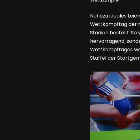
Wettkämpfe
Nahezu ideales Leich
Wettkampftag der N
Stadion bestellt. S
hervorragend, sonde
Wettkampftages war 
Staffel der Startge