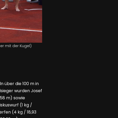
r mit der Kugel)
n über die 100 m in
elsieger wurden Josef
,58 m) sowie
skuswurf (1 kg /
rfen (4 kg / 18,93