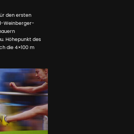
für den ersten
rl-Weinberger-
chauern
au. Höhepunkt des
ch die 4×100 m