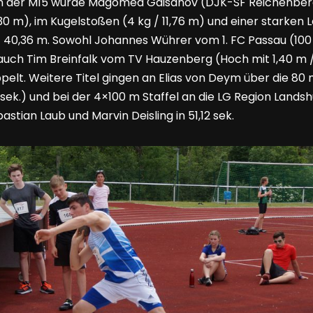
in der M15 wurde Magomed Gaisanov (DJK-SF Reichenberg
 m), im Kugelstoßen (4 kg / 11,76 m) und einer starken L
t 40,36 m. Sowohl Johannes Wührer vom 1. FC Passau (100 m
s auch Tim Breinfalk vom TV Hauzenberg (Hoch mit 1,40 m 
ppelt. Weitere Titel gingen an Elias von Deym über die 8
sek.) und bei der 4×100 m Staffel an die LG Region Landsh
astian Laub und Marvin Deisling in 51,12 sek.