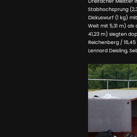
Dreifacher Meister 
Stabhochsprung (2,30
Diskuswurf (1 kg) mi
Weit mit 5,31 m) al
41,23 m) siegten do
Reichenberg / 16,45 
Lennard Deisling, Seb