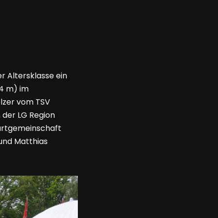
r Altersklasse ein
44 m) im
elzer vom TSV
n der LG Region
Startgemeinschaft
 und Matthias