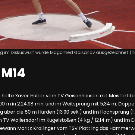
ung im Diskuswurf wurde Magomed Gaisanov ausgezeichnet (hie
 M14
4 holte Xaver Huber vom TV Geisenhausen mit Meistertitel
 800 m in 2:24,98 min. und im Weitsprung mit 5,34 m. Dopp
g über die 80 m Hürden (13,90 sek.) und im Hochsprung (1
TV Wallersdorf im Kugelstoßen (4 kg / 12,14 m) und im Di
gewann Moritz Krallinger vom TSV Plattling das Hammerwe