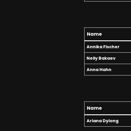
Name
Annika Fischer
Nelly Bakaev
Anna Hahn
Name
Ariana Dylong