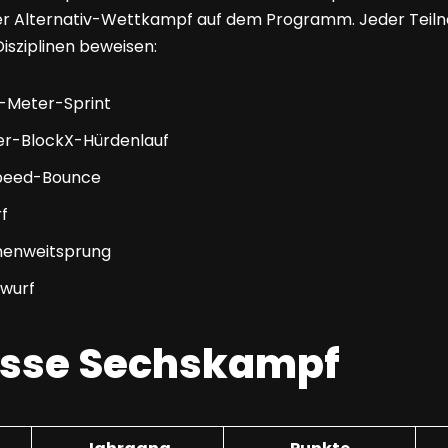
r Alternativ-Wettkampf auf dem Programm. Jeder Teil
isziplinen beweisen:
0-Meter-Sprint
r-BlockX-Hürdenlauf
eed-Bounce
f
enweitsprung
lwurf
isse Sechskampf