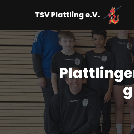
TSV Plattling e.V.
Zum
Inhalt
springen
Plattling
g