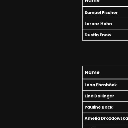
Name
Samuel Fischer
Lorenz Hahn
Dustin Enow
Name
Lena Ehrnböck
Lina Dollinger
Pauline Bock
Amelia Drozdowsk