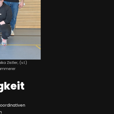
 Zistler, (v.l.)
 Kammerer
gkeit
koordinativen
n