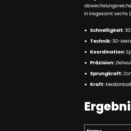
abwechslungsreiche
in insgesamt sechs D
Schnelligkeit
: 3
Technik:
30-Mete
Koordination:
Sp
Präzision:
Zielwur
Sprungkraft:
Zon
Kraft:
Medizinbal
Ergebn