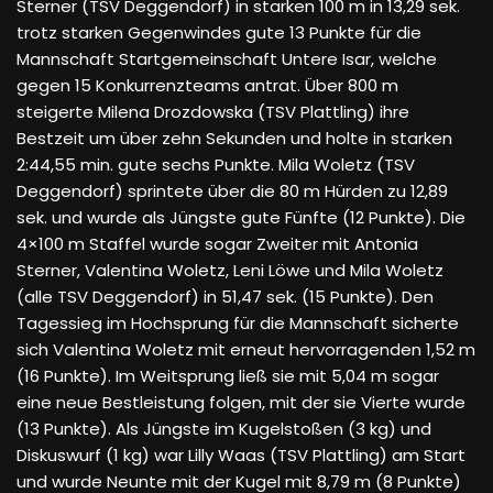
Sterner (TSV Deggendorf) in starken 100 m in 13,29 sek.
trotz starken Gegenwindes gute 13 Punkte für die
Mannschaft Startgemeinschaft Untere Isar, welche
gegen 15 Konkurrenzteams antrat. Über 800 m
steigerte Milena Drozdowska (TSV Plattling) ihre
Bestzeit um über zehn Sekunden und holte in starken
2:44,55 min. gute sechs Punkte. Mila Woletz (TSV
Deggendorf) sprintete über die 80 m Hürden zu 12,89
sek. und wurde als Jüngste gute Fünfte (12 Punkte). Die
4×100 m Staffel wurde sogar Zweiter mit Antonia
Sterner, Valentina Woletz, Leni Löwe und Mila Woletz
(alle TSV Deggendorf) in 51,47 sek. (15 Punkte). Den
Tagessieg im Hochsprung für die Mannschaft sicherte
sich Valentina Woletz mit erneut hervorragenden 1,52 m
(16 Punkte). Im Weitsprung ließ sie mit 5,04 m sogar
eine neue Bestleistung folgen, mit der sie Vierte wurde
(13 Punkte). Als Jüngste im Kugelstoßen (3 kg) und
Diskuswurf (1 kg) war Lilly Waas (TSV Plattling) am Start
und wurde Neunte mit der Kugel mit 8,79 m (8 Punkte)